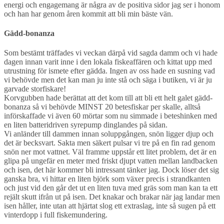
energi och engagemang är några av de positiva sidor jag ser i honom
och han har genom åren kommit att bli min bäste vän.
Gädd-bonanza
Som bestämt träffades vi veckan därpå vid sagda damm och vi hade
dagen innan varit inne i den lokala fiskeaffären och kittat upp med
utrustning för ismete efter gädda. Ingen av oss hade en susning vad
vi behövde men det kan man ju inte stå och säga i butiken, vi är ju
garvade storfiskare!
Korvgubben hade berättat att det kom till att bli ett helt galet gädd-
bonanza så vi behövde MINST 20 betesfiskar per skalle, alltså
införskaffade vi även 60 mörtar som nu simmade i beteshinken med
en liten batteridriven syrepump dinglandes på sidan.
Vi anländer till dammen innan soluppgången, snön ligger djup och
det är becksvart. Sakta men säkert pulsar vi tre på en fin rad genom
snön ner mot vattnet. Väl framme uppstår ett litet problem, det är en
glipa på ungefär en meter med friskt djupt vatten mellan landbacken
och isen, det här kommer bli intressant tänker jag. Dock löser det sig
ganska bra, vi hittar en liten björk som växer precis i strandkanten
och just vid den går det ut en liten tuva med gräs som man kan ta ett
rejält skutt ifrån ut på isen. Det knakar och brakar när jag landar men
isen håller, inte utan att hjärtat slog ett extraslag, inte så sugen på ett
vinterdopp i full fiskemundering.