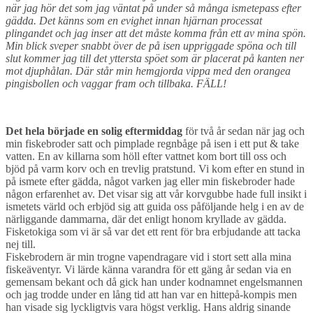
när jag hör det som jag väntat på under så många ismetepass efter
gädda. Det känns som en evighet innan hjärnan processat
plingandet och jag inser att det måste komma från ett av mina spön.
Min blick sveper snabbt över de på isen uppriggade spöna och till
slut kommer jag till det yttersta spöet som är placerat på kanten ner
mot djuphålan. Där står min hemgjorda vippa med den orangea
pingisbollen och vaggar fram och tillbaka. FÄLL!
Det hela började en solig eftermiddag
för två år sedan när jag och
min fiskebroder satt och pimplade regnbåge på isen i ett put & take
vatten. En av killarna som höll efter vattnet kom bort till oss och
bjöd på varm korv och en trevlig pratstund. Vi kom efter en stund in
på ismete efter gädda, något varken jag eller min fiskebroder hade
någon erfarenhet av. Det visar sig att vår korvgubbe hade full insikt i
ismetets värld och erbjöd sig att guida oss påföljande helg i en av de
närliggande dammarna, där det enligt honom kryllade av gädda.
Fisketokiga som vi är så var det ett rent för bra erbjudande att tacka
nej till.
Fiskebrodern är min trogne vapendragare vid i stort sett alla mina
fiskeäventyr. Vi lärde känna varandra för ett gäng år sedan via en
gemensam bekant och då gick han under kodnamnet engelsmannen
och jag trodde under en lång tid att han var en hittepå-kompis men
han visade sig lyckligtvis vara högst verklig. Hans aldrig sinande