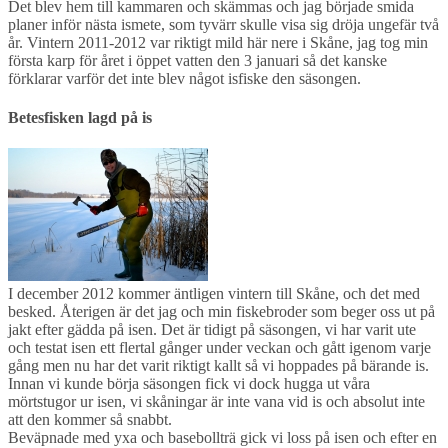
Det blev hem till kammaren och skämmas och jag började smida
planer inför nästa ismete, som tyvärr skulle visa sig dröja ungefär två
år. Vintern 2011-2012 var riktigt mild här nere i Skåne, jag tog min
första karp för året i öppet vatten den 3 januari så det kanske
förklarar varför det inte blev något isfiske den säsongen.
Betesfisken lagd på is
I december 2012 kommer äntligen vintern till Skåne, och det med
besked. Återigen är det jag och min fiskebroder som beger oss ut på
jakt efter gädda på isen. Det är tidigt på säsongen, vi har varit ute
och testat isen ett flertal gånger under veckan och gått igenom varje
gång men nu har det varit riktigt kallt så vi hoppades på bärande is.
Innan vi kunde börja säsongen fick vi dock hugga ut våra
mörtstugor ur isen, vi skåningar är inte vana vid is och absolut inte
att den kommer så snabbt.
Beväpnade med yxa och basebollträ gick vi loss på isen och efter en