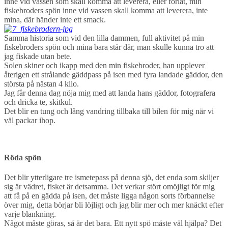
inne vid vassen som skall komma att leverera, eller förlåt, min
fiskebroders spön inne vid vassen skall komma att leverera, inte
mina, där händer inte ett smack.
Samma historia som vid den lilla dammen, full aktivitet på min
fiskebroders spön och mina bara står där, man skulle kunna tro att
jag fiskade utan bete.
Solen skiner och ikapp med den min fiskebroder, han upplever
återigen ett strålande gäddpass på isen med fyra landade gäddor, den
största på nästan 4 kilo.
Jag får denna dag nöja mig med att landa hans gäddor, fotografera
och dricka te, skitkul.
Det blir en tung och lång vandring tillbaka till bilen för mig när vi
väl packar ihop.
Röda spön
Det blir ytterligare tre ismetepass på denna sjö, det enda som skiljer
sig är vädret, fisket är detsamma. Det verkar stört omöjligt för mig
att få på en gädda på isen, det måste ligga någon sorts förbannelse
över mig, detta börjar bli löjligt och jag blir mer och mer knäckt efter
varje blankning.
Något måste göras, så är det bara. Ett nytt spö måste väl hjälpa? Det