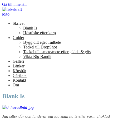
Gå till innehåll
Skrivet
Blank Is
Höstfiske efter karp
Guider
Bygg ditt eget Tailbete
Tackel till DropShot
Tackel till ismete/mete efter gädda & gös
Vikta Big Bandit
Galleri
Länkar
Körsbär
Gästbok
Kontakt
Om
Blank Is
Jag sitter där och funderar om jag skall ha te eller varm choklad