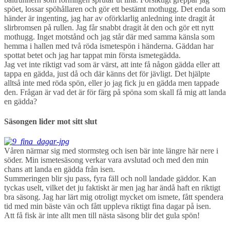
spöet, lossar spöhållaren och gör ett bestämt mothugg. Det enda som
händer är ingenting, jag har av oförklarlig anledning inte dragit åt
slirbromsen på rullen. Jag får snabbt dragit åt den och gör ett nytt
mothugg. Inget motstånd och jag står där med samma känsla som
hemma i hallen med två röda ismetespön i händerna. Gäddan har
spottat betet och jag har tappat min första ismetegädda.
Jag vet inte riktigt vad som är värst, att inte få någon gädda eller att
tappa en gädda, just då och där känns det för jävligt. Det hjälpte
alltså inte med röda spön, eller jo jag fick ju en gädda men tappade
den. Frågan är vad det är för färg på spöna som skall få mig att landa
en gädda?
Säsongen lider mot sitt slut
Våren närmar sig med stormsteg och isen bär inte längre här nere i
söder. Min ismetesäsong verkar vara avslutad och med den min
chans att landa en gädda från isen.
Summeringen blir sju pass, fyra fäll och noll landade gäddor. Kan
tyckas uselt, vilket det ju faktiskt är men jag har ändå haft en riktigt
bra säsong. Jag har lärt mig otroligt mycket om ismete, fått spendera
tid med min bäste vän och fått uppleva riktigt fina dagar på isen.
Att få fisk är inte allt men till nästa säsong blir det gula spön!