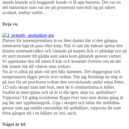
stunds letande och huggande kunde vi få upp burarna. Det var en
del människor som var ute på promenad som höll sig på säkert
avstånd, undrar varför…
Deja vu
Platsen för ismetepremiären är en liten damm där vi den gångna
sommaren lagt ett pass efter karp. När vi satt där bakom spöna den
ljumna sommarkvällen och väntade på karpen fick vi plötsligt syn på
ett stort monster till gädda som sakta kom glidande genom vattnet.
Vi uppskattar den till minst 8 kilo och kommer överens om att det
blir ismete här till vintern utan tvekan.
Nu är vi alltså på plats vid den lilla dammen. Det duggregnar och
temperaturen ligger precis över nollan. När jag försiktigt tar mig ut
på isen för att provborra sviktar den oroväckande under mina fötter,
115 kilo skojar man inte bort, men de 6 centimetrarna is håller.
Snabbt ut med spöna och så är vi där igen, deja vu, spöhållare?
Vipporna? Ett gäng svordomar flyger över isen men denna gång är
jag lite mer uppfinningsrik. Upp i skogen och hittar lite nedfallna
grenar som jag snabbt omvandlar till spöhållare, vipporna får som
förra gången stå i en hållare av snö, suck.
Något är fel