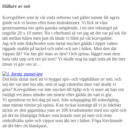
Hållare av snö
Korvgubben som är vår enda referens vad gäller ismete får agera
guide och vi borrar efter hans instruktioner. Vi fick ut våra
gemensamma nio spön ganska omgående, i en stor rektangel på
ungefär 20 x 10 meter. Nu i efterhand så vet jag att det var på tok för
tätt mellan hålen men just då litade vi blint på vår korvgubbe.
Jag och min fiskebroder som metat mycket gädda i öppet vatten
riggade snabbt på tackel och mört och ner i hålen. Men den där
vippan då? Var fan gör man av den? Och spöna, lägger man dem
bara rakt upp och ner på isen? Vi skulle nog ha tagit reda på lite mer
innan vi gav oss ut…
Det hela slutar med att vi bygger spö- och vipphållare av snö, och
nej det var inte bra alls, rent ut sagt värdelöst men vad skulle vi
göra? Korvgubben var inte mycket till hjälp och vi inser att han om
möjligt vet ännu mindre om ismete efter gädda än vad vi gör.
Vi spenderar en hel dag på isen, från soluppgång till solnedgång,
utan minsta rörelse på spöna. Kan tyckas konstigt då vi ju faktiskt
täckte av den gigantiska ytan av 200 kvadratmeter med nio spön och
på det tre klumpiga fiskare som kutade runt på isen och resta
omkullvälta spön och vippor som åkt ner i hålen. Föga förvånande
att det blev ett blankpass.