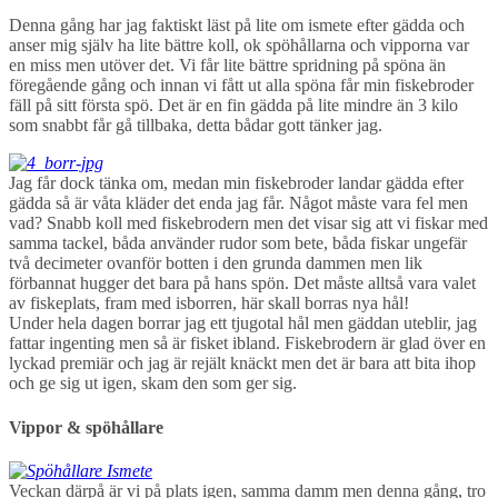
Denna gång har jag faktiskt läst på lite om ismete efter gädda och
anser mig själv ha lite bättre koll, ok spöhållarna och vipporna var
en miss men utöver det. Vi får lite bättre spridning på spöna än
föregående gång och innan vi fått ut alla spöna får min fiskebroder
fäll på sitt första spö. Det är en fin gädda på lite mindre än 3 kilo
som snabbt får gå tillbaka, detta bådar gott tänker jag.
Jag får dock tänka om, medan min fiskebroder landar gädda efter
gädda så är våta kläder det enda jag får. Något måste vara fel men
vad? Snabb koll med fiskebrodern men det visar sig att vi fiskar med
samma tackel, båda använder rudor som bete, båda fiskar ungefär
två decimeter ovanför botten i den grunda dammen men lik
förbannat hugger det bara på hans spön. Det måste alltså vara valet
av fiskeplats, fram med isborren, här skall borras nya hål!
Under hela dagen borrar jag ett tjugotal hål men gäddan uteblir, jag
fattar ingenting men så är fisket ibland. Fiskebrodern är glad över en
lyckad premiär och jag är rejält knäckt men det är bara att bita ihop
och ge sig ut igen, skam den som ger sig.
Vippor & spöhållare
Veckan därpå är vi på plats igen, samma damm men denna gång, tro