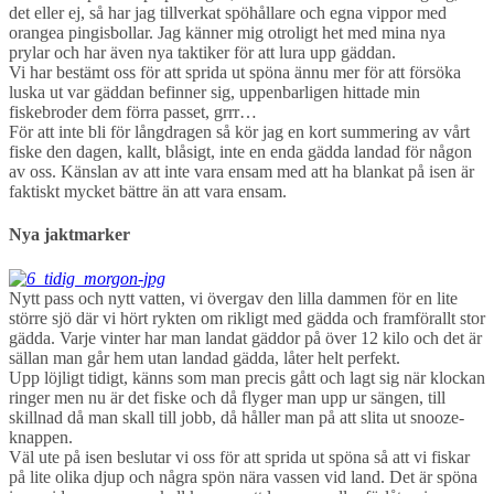
det eller ej, så har jag tillverkat spöhållare och egna vippor med
orangea pingisbollar. Jag känner mig otroligt het med mina nya
prylar och har även nya taktiker för att lura upp gäddan.
Vi har bestämt oss för att sprida ut spöna ännu mer för att försöka
luska ut var gäddan befinner sig, uppenbarligen hittade min
fiskebroder dem förra passet, grrr…
För att inte bli för långdragen så kör jag en kort summering av vårt
fiske den dagen, kallt, blåsigt, inte en enda gädda landad för någon
av oss. Känslan av att inte vara ensam med att ha blankat på isen är
faktiskt mycket bättre än att vara ensam.
Nya jaktmarker
Nytt pass och nytt vatten, vi övergav den lilla dammen för en lite
större sjö där vi hört rykten om rikligt med gädda och framförallt stor
gädda. Varje vinter har man landat gäddor på över 12 kilo och det är
sällan man går hem utan landad gädda, låter helt perfekt.
Upp löjligt tidigt, känns som man precis gått och lagt sig när klockan
ringer men nu är det fiske och då flyger man upp ur sängen, till
skillnad då man skall till jobb, då håller man på att slita ut snooze-
knappen.
Väl ute på isen beslutar vi oss för att sprida ut spöna så att vi fiskar
på lite olika djup och några spön nära vassen vid land. Det är spöna