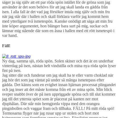
säger ju sig själv att ett par röda spön istället för de gröna som jag
använder är det som behövs för att jag skall landa en gädda från
isen. I alla fall är det vad jag försöker intala mig själv och min fru
när jag står där i hallen och skall förklara varför jag kommit hem
med ytterligare två ismetespön. Kanske onödigt att säga att min fru
inte köper argumentet, hon blänger bara surt på mig, suckar och
lämnar mig stående där som en åsna i hallen med ett rött ismetespö i
var hand.
Fäll!
Ny dag, samma sjö, röda spön. Solen skiner och det är en underbar
vinterdag på isen, nästan helt vindstilla och mina nya röda spön lyser
fint på isen.
Jag sitter där och funderar om jag skall ha te eller varm choklad när
jag hör det som jag väntat på under så många ismetepass efter
gädda. Det känns som en evighet innan hjärnan processat plingandet
och jag inser att det måste komma från ett av mina spön. Min blick
sveper snabbt över de på isen uppriggade spöna och till slut kommer
jag till det yttersta spöet som är placerat på kanten ner mot
djuphålan. Där står min hemgjorda vippa med den orangea
pingisbollen och vaggar fram och tillbaka. FÄLL! På mitt röda spö!
Termosarna flyger när jag rusar upp ur stolen och bort mot
baitrunnern som formligen sprutar ut lina. Försiktigt greppar jag