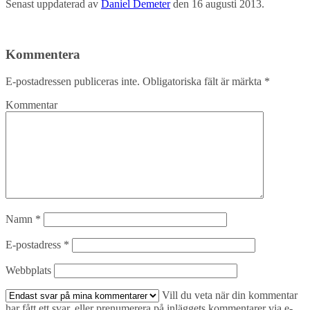
Senast uppdaterad av
Daniel Demeter
den
16 augusti 2013
.
Kommentera
E-postadressen publiceras inte.
Obligatoriska fält är märkta
*
Kommentar
Namn
*
E-postadress
*
Webbplats
Vill du veta när din kommentar
har fått ett svar, eller prenumerera på inläggets kommentarer via e-