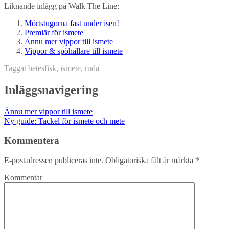
Liknande inlägg på Walk The Line:
Mörtstugorna fast under isen!
Premiär för ismete
Ännu mer vippor till ismete
Vippor & spöhållare till ismete
Taggat
betesfisk
,
ismete
,
ruda
Inläggsnavigering
Ännu mer vippor till ismete
Ny guide: Tackel för ismete och mete
Kommentera
E-postadressen publiceras inte.
Obligatoriska fält är märkta
*
Kommentar