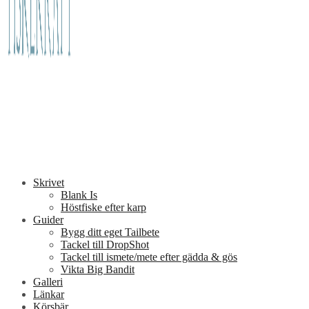
Skrivet
Blank Is
Höstfiske efter karp
Guider
Bygg ditt eget Tailbete
Tackel till DropShot
Tackel till ismete/mete efter gädda & gös
Vikta Big Bandit
Galleri
Länkar
Körsbär