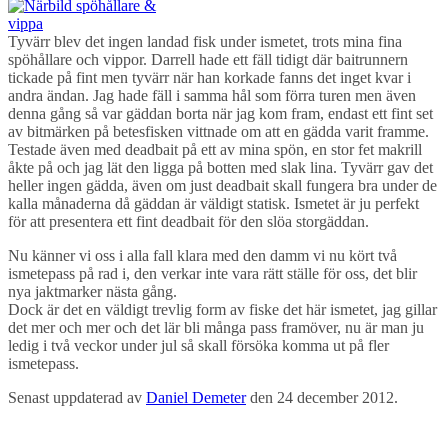
Tyvärr blev det ingen landad fisk under ismetet, trots mina fina
spöhållare och vippor. Darrell hade ett fäll tidigt där baitrunnern
tickade på fint men tyvärr när han korkade fanns det inget kvar i
andra ändan. Jag hade fäll i samma hål som förra turen men även
denna gång så var gäddan borta när jag kom fram, endast ett fint set
av bitmärken på betesfisken vittnade om att en gädda varit framme.
Testade även med deadbait på ett av mina spön, en stor fet makrill
åkte på och jag lät den ligga på botten med slak lina. Tyvärr gav det
heller ingen gädda, även om just deadbait skall fungera bra under de
kalla månaderna då gäddan är väldigt statisk. Ismetet är ju perfekt
för att presentera ett fint deadbait för den slöa storgäddan.
Nu känner vi oss i alla fall klara med den damm vi nu kört två
ismetepass på rad i, den verkar inte vara rätt ställe för oss, det blir
nya jaktmarker nästa gång.
Dock är det en väldigt trevlig form av fiske det här ismetet, jag gillar
det mer och mer och det lär bli många pass framöver, nu är man ju
ledig i två veckor under jul så skall försöka komma ut på fler
ismetepass.
Senast uppdaterad av
Daniel Demeter
den
24 december 2012
.