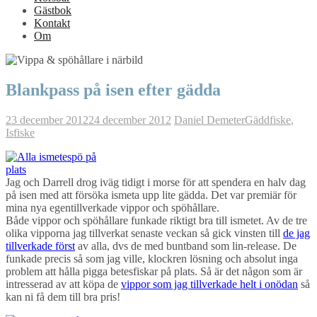
Gästbok
Kontakt
Om
Blankpass på isen efter gädda
23 december 2012
24 december 2012
Daniel Demeter
Gäddfiske
,
Isfiske
Jag och Darrell drog iväg tidigt i morse för att spendera en halv dag
på isen med att försöka ismeta upp lite gädda. Det var premiär för
mina nya egentillverkade vippor och spöhållare.
Både vippor och spöhållare funkade riktigt bra till ismetet. Av de tre
olika vipporna jag tillverkat senaste veckan så gick vinsten till
de jag
tillverkade först
av alla, dvs de med buntband som lin-release. De
funkade precis så som jag ville, klockren lösning och absolut inga
problem att hålla pigga betesfiskar på plats. Så är det någon som är
intresserad av att köpa de
vippor som jag tillverkade helt i onödan
så
kan ni få dem till bra pris!