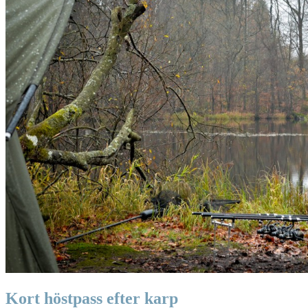
Kort höstpass efter karp