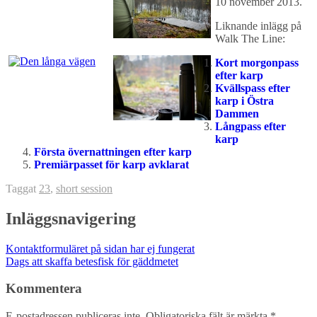
10 november 2013
.
Liknande inlägg på
Walk The Line:
Kort morgonpass
efter karp
Kvällspass efter
karp i Östra
Dammen
Långpass efter
karp
Första övernattningen efter karp
Premiärpasset för karp avklarat
Taggat
23
,
short session
Inläggsnavigering
Kontaktformuläret på sidan har ej fungerat
Dags att skaffa betesfisk för gäddmetet
Kommentera
E-postadressen publiceras inte.
Obligatoriska fält är märkta
*