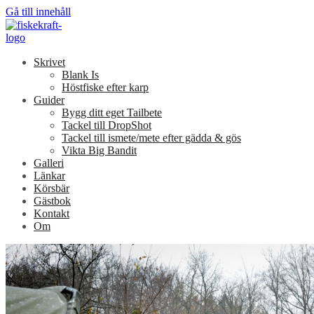
Gå till innehåll
Skrivet
Blank Is
Höstfiske efter karp
Guider
Bygg ditt eget Tailbete
Tackel till DropShot
Tackel till ismete/mete efter gädda & gös
Vikta Big Bandit
Galleri
Länkar
Körsbär
Gästbok
Kontakt
Om