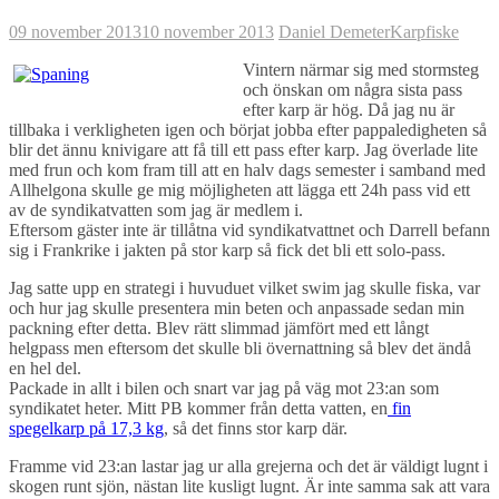
09 november 2013
10 november 2013
Daniel Demeter
Karpfiske
Vintern närmar sig med stormsteg
och önskan om några sista pass
efter karp är hög. Då jag nu är
tillbaka i verkligheten igen och börjat jobba efter pappaledigheten så
blir det ännu knivigare att få till ett pass efter karp. Jag överlade lite
med frun och kom fram till att en halv dags semester i samband med
Allhelgona skulle ge mig möjligheten att lägga ett 24h pass vid ett
av de syndikatvatten som jag är medlem i.
Eftersom gäster inte är tillåtna vid syndikatvattnet och Darrell befann
sig i Frankrike i jakten på stor karp så fick det bli ett solo-pass.
Jag satte upp en strategi i huvuduet vilket swim jag skulle fiska, var
och hur jag skulle presentera min beten och anpassade sedan min
packning efter detta. Blev rätt slimmad jämfört med ett långt
helgpass men eftersom det skulle bli övernattning så blev det ändå
en hel del.
Packade in allt i bilen och snart var jag på väg mot 23:an som
syndikatet heter. Mitt PB kommer från detta vatten, en
fin
spegelkarp på 17,3 kg
, så det finns stor karp där.
Framme vid 23:an lastar jag ur alla grejerna och det är väldigt lugnt i
skogen runt sjön, nästan lite kusligt lugnt. Är inte samma sak att vara