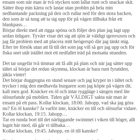
ensam som när man är två stycken som lallar runt och snackar skit.
Sätter ihop min kärra och lastar utan problm på hela min
nedbantande packning på den och rullar ned för den stora backen,
den som är så tung att ta sig upp för på vägen tillbaka från ett
blankpass…
Börjar direkt med att rigga spöna och följer den plan jag lagt upp
sedan tidigare. Tyvärr visar det sig att sjön är väldigt igenvuxen och
jag får problem med att placera mitt heögerspö där jag tänkt mig.
Efter tre försök utan att få till det som jag vill så ger jag upp och för
fiska snet utåt istället mot ett nedfallet träd på motsatta stranden.
Det tar ungefär två timmar att få allt på plats och när jag sätter upp
tältet så börjar det redan skymma, klockan är bara runt fyratiden,
jäkla vinter!
Det börjar duggregna en stund senare och jag kryper in i tältet och
trycker i mig den medhavda burgaren som jag köpte på vägen dit,
kall men god. Knäcker en öl och intar ryggläge i sängen med lite
slösurfande på mobilen. Tiden går VÄLDIGT sakta när man är
ensam på ett pass. Kollar klockan, 18:00. Jahopp, vad ska jag göra
nu? En öl kanske? Ja varför inte, knäcker en till och slösurfar vidare.
Kollar klockan, 19:15. Jahopp…
Tar en runda bort till det närliggande swimmet i viken till höger, allt
lugnt här med, då går vi tillbaka…
Kollar klockan, 19:45. Jahopp, en öl till kanske?