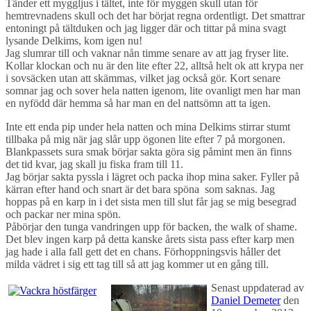
Tänder ett myggljus i tältet, inte för myggen skull utan för
hemtrevnadens skull och det har börjat regna ordentligt. Det smattrar
entoningt på tältduken och jag ligger där och tittar på mina svagt
lysande Delkims, kom igen nu!
Jag slumrar till och vaknar nån timme senare av att jag fryser lite.
Kollar klockan och nu är den lite efter 22, alltså helt ok att krypa ner
i sovsäcken utan att skämmas, vilket jag också gör. Kort senare
somnar jag och sover hela natten igenom, lite ovanligt men har man
en nyfödd där hemma så har man en del nattsömn att ta igen.
Inte ett enda pip under hela natten och mina Delkims stirrar stumt
tillbaka på mig när jag slår upp ögonen lite efter 7 på morgonen.
Blankpassets sura smak börjar sakta göra sig påmint men än finns
det tid kvar, jag skall ju fiska fram till 11.
Jag börjar sakta pyssla i lägret och packa ihop mina saker. Fyller på
kärran efter hand och snart är det bara spöna som saknas. Jag
hoppas på en karp in i det sista men till slut får jag se mig besegrad
och packar ner mina spön.
Påbörjar den tunga vandringen upp för backen, the walk of shame.
Det blev ingen karp på detta kanske årets sista pass efter karp men
jag hade i alla fall gett det en chans. Förhoppningsvis håller det
milda vädret i sig ett tag till så att jag kommer ut en gång till.
Senast uppdaterad av
Daniel Demeter
den